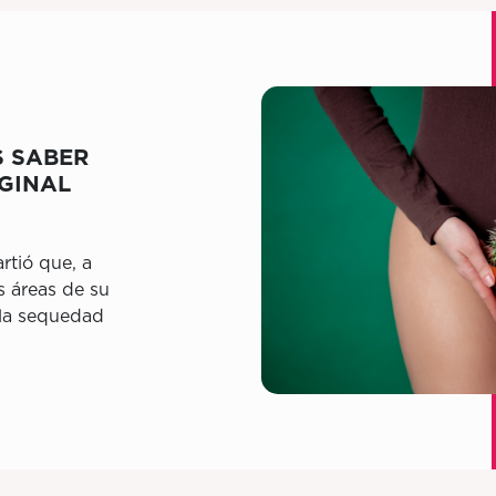
S SABER
GINAL
tió que, a
s áreas de su
 la sequedad