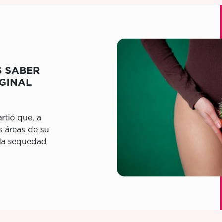
S SABER
GINAL
tió que, a
s áreas de su
 la sequedad