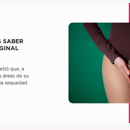
S SABER
GINAL
tió que, a
s áreas de su
 la sequedad