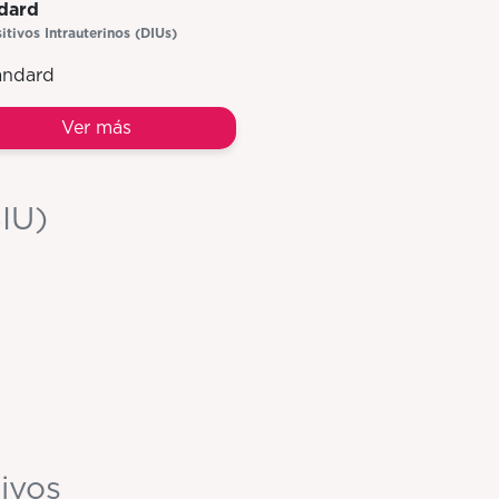
dard
itivos Intrauterinos (DIUs)
Ver más
SIU)
ivos